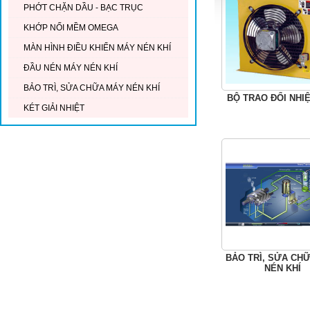
PHỚT CHẶN DẦU - BẠC TRỤC
KHỚP NỐI MỀM OMEGA
MÀN HÌNH ĐIỀU KHIỂN MÁY NÉN KHÍ
ĐẦU NÉN MÁY NÉN KHÍ
BẢO TRÌ, SỬA CHỮA MÁY NÉN KHÍ
BỘ TRAO ĐỔI NHI
KÉT GIẢI NHIỆT
BẢO TRÌ, SỬA CH
NÉN KHÍ