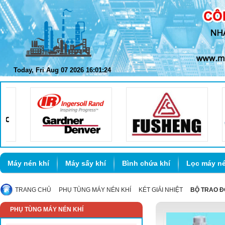
Today, Fri Aug 07 2026 16:01:25
Máy nén khí
Máy sấy khí
Bình chứa khí
Lọc máy né
TRANG CHỦ
PHỤ TÙNG MÁY NÉN KHÍ
KÉT GIẢI NHIỆT
BỘ TRAO Đ
PHỤ TÙNG MÁY NÉN KHÍ