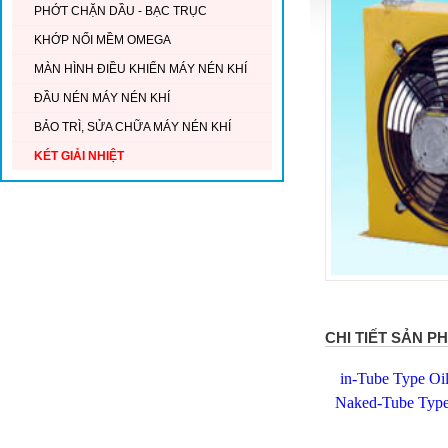
PHỚT CHẶN DẦU - BẠC TRỤC
KHỚP NỐI MỀM OMEGA
MÀN HÌNH ĐIỀU KHIỂN MÁY NÉN KHÍ
ĐẦU NÉN MÁY NÉN KHÍ
BẢO TRÌ, SỬA CHỮA MÁY NÉN KHÍ
KÉT GIẢI NHIỆT
CHI TIẾT SẢN P
in-Tube Type Oi
Naked-Tube Type