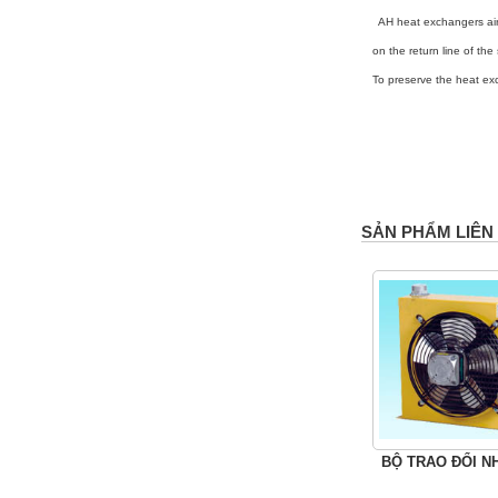
AH heat exchangers air/
on the return line of the
To preserve the heat exc
SẢN PHẨM LIÊN
BỘ TRAO ĐỔI N